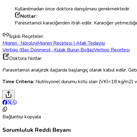
Kullanılmadan önce doktora danışılması gerekmektedir.
Notlar:
Parasetamol karaciğerden itrah edilir. Karaciğer yetmezliği
İlişkili Reçeteler:
Migren
· Nöroloji
Migren Reçetesi | Atak Tedavisi
Vertigo (Baş Dönmesi)
· Kulak Burun Boğaz
Vertigo Reçetesi
Doktora Notlar:
Parasetamol analjezik ilaçlarda başlangıç olarak kabul edilir. Gebe
Time Criteria:
Nutrisyonel durumu kötü olan (VKİ<18 kg/m2) veya
Bağlantıyı kopyala
Sorumluluk
Reddi
Beyanı