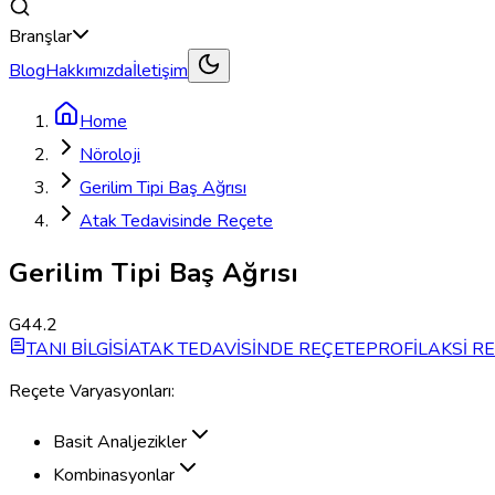
Branşlar
Blog
Hakkımızda
İletişim
Home
Nöroloji
Gerilim Tipi Baş Ağrısı
Atak Tedavisinde Reçete
Gerilim Tipi Baş Ağrısı
G44.2
TANI BİLGİSİ
ATAK TEDAVİSİNDE REÇETE
PROFİLAKSİ R
Reçete Varyasyonları:
Basit Analjezikler
Kombinasyonlar