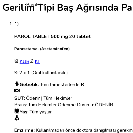
Gerilim Tipi Baş Ağrısında P
Parol Plus
1)
PAROL TABLET 500 mg 20 tablet
Parasetamol (Asetaminofen)
KUB
KT
S:
2
x
1
(Oral kullanılacak.)
Gebelik:
Tüm trimesterlerde B
SUT:
Ödenir | Tüm Hekimler
Branş: Tüm Hekimler Ödenme Durumu: ÖDENİR
Yaş:
Tüm yaşlar
Emzirme:
Kullanılmadan önce doktora danışılması gerekm