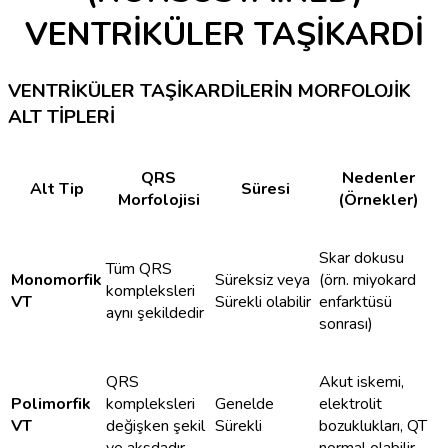
VENTRİKÜLER TAŞİKARDİ
VENTRİKÜLER TAŞİKARDİLERİN MORFOLOJİK
ALT TİPLERİ
QRS
Nedenler
Alt Tip
Süresi
Morfolojisi
(Örnekler)
Skar dokusu
Tüm QRS
Monomorfik
Süreksiz veya
(örn. miyokard
kompleksleri
VT
Sürekli olabilir
enfarktüsü
aynı şekildedir
sonrası)
QRS
Akut iskemi,
Polimorfik
kompleksleri
Genelde
elektrolit
VT
değişken şekil
Sürekli
bozuklukları, QT