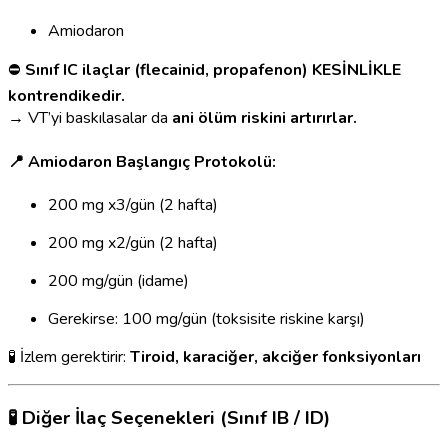
Amiodaron
⛔
Sınıf IC ilaçlar (flecainid, propafenon) KESİNLİKLE
kontrendikedir.
→ VT’yi baskılasalar da
ani ölüm riskini artırırlar.
📍 Amiodaron Başlangıç Protokolü:
200 mg x3/gün (2 hafta)
200 mg x2/gün (2 hafta)
200 mg/gün (idame)
Gerekirse: 100 mg/gün (toksisite riskine karşı)
🧪 İzlem gerektirir:
Tiroid, karaciğer, akciğer fonksiyonları
🧪 Diğer İlaç Seçenekleri (Sınıf IB / ID)