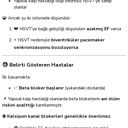
Yapısal kalp hastalığı olup belirtisiz NSVT'ye sahip
olanlar
🧩 Ancak şu iki istisnada düşünülür:
💔 NSVT’ye bağlı geliştiği düşünülen
azalmış EF
varsa
⚡ NSVT nedeniyle
biventriküler pacemaker
senkronizasyonu bozuluyorsa
😓 Belirti Gösteren Hastalar
İlk basamakta:
✅
Beta bloker başlanır
(yukarıdaki dozlarda)
📌 Yapısal kalp hastalığı olanlarda beta blokerlerin
ani ölüm
riskini azalttığı
kanıtlanmıştır.
⛔
Kalsiyum kanal blokerleri genellikle önerilmez.