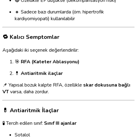
🔴 Özellikle EF düşükse (dekompansasyon riski)
🔸 Sadece bazı durumlarda (örn. hipertrofik
kardiyomiyopati) kullanılabilir
🔁 Kalıcı Semptomlar
Aşağıdaki iki seçenek değerlendirilir:
🎯
RFA (Kateter Ablasyonu)
💊
Antiaritmik ilaçlar
📌 Yapısal bozuk kalpte RFA, özellikle
skar dokusuna bağlı
VT
varsa, daha zordur.
💊 Antiaritmik İlaçlar
🧪 Tercih edilen sınıf:
Sınıf III ajanlar
Sotalol