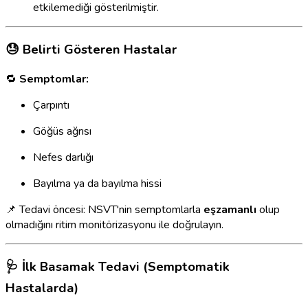
etkilemediği gösterilmiştir.
😓 Belirti Gösteren Hastalar
🔁
Semptomlar:
Çarpıntı
Göğüs ağrısı
Nefes darlığı
Bayılma ya da bayılma hissi
📌 Tedavi öncesi: NSVT'nin semptomlarla
eşzamanlı
olup
olmadığını ritim monitörizasyonu ile doğrulayın.
🩺 İlk Basamak Tedavi (Semptomatik
Hastalarda)