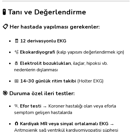
🧪 Tanı ve Değerlendirme
📋 Her hastada yapılması gerekenler:
🧾
12 derivasyonlu EKG
🫧
Ekokardiyografi
(kalp yapısını değerlendirmek için)
🧂
Elektrolit bozuklukları
, ilaçlar, hipoksi vb.
nedenlerin dışlanması
📅
14–30 günlük ritim takibi
(Holter EKG)
🎯 Duruma özel ileri testler:
🏃
Efor testi
→ Koroner hastalığı olan veya eforla
semptom gelişen hastalarda
🧲
Kardiyak MR veya sinyal ortalamalı EKG
→
Aritmojenik sağ ventrikül kardiyomiyopatisi şüphesi