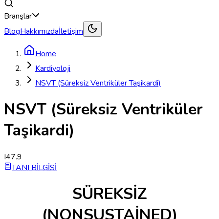
Branşlar
Blog
Hakkımızda
İletişim
Home
Kardiyoloji
NSVT (Süreksiz Ventriküler Taşikardi)
NSVT (Süreksiz Ventriküler
Taşikardi)
I47.9
TANI BİLGİSİ
SÜREKSİZ
(NONSUSTAİNED)