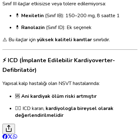
Sınıf III ilaçlar etkisizse veya tolere edilemiyorsa:
💊
Mexiletin
(Sınıf IB): 150–200 mg, 8 saatte 1
💊
Ranolazin
(Sınıf ID): Ek seçenek
⚠️ Bu ilaçlar için
yüksek kaliteli kanıtlar
sınırlıdır.
⚡ ICD (İmplante Edilebilir Kardiyoverter-
Defibrilatör)
Yapısal kalp hastalığı olan NSVT hastalarında:
🆘
Ani kardiyak ölüm riski artmıştır
👨‍⚕️ ICD kararı,
kardiyologla bireysel olarak
değerlendirilmelidir