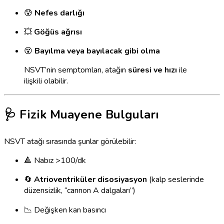
😰
Nefes darlığı
💥
Göğüs ağrısı
😵
Bayılma veya bayılacak gibi olma
NSVT’nin semptomları, atağın
süresi ve hızı
ile
ilişkili olabilir.
🩺 Fizik Muayene Bulguları
NSVT atağı sırasında şunlar görülebilir:
🔺 Nabız >100/dk
🔄
Atrioventriküler disosiyasyon
(kalp seslerinde
düzensizlik, “cannon A dalgaları”)
📉 Değişken kan basıncı