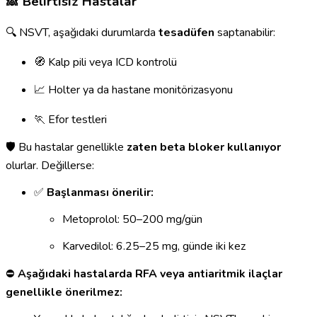
🙈 Belirtisiz Hastalar
🔍 NSVT, aşağıdaki durumlarda
tesadüfen
saptanabilir:
🧭 Kalp pili veya ICD kontrolü
📈 Holter ya da hastane monitörizasyonu
🏃 Efor testleri
🛡️ Bu hastalar genellikle
zaten beta bloker kullanıyor
olurlar. Değillerse:
✅
Başlanması önerilir:
Metoprolol: 50–200 mg/gün
Karvedilol: 6.25–25 mg, günde iki kez
⛔
Aşağıdaki hastalarda RFA veya antiaritmik ilaçlar
genellikle önerilmez: