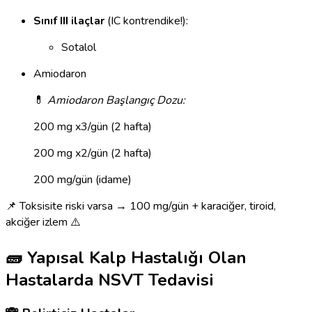
Sınıf III ilaçlar
(IC kontrendike!):
Sotalol
Amiodaron
💊
Amiodaron Başlangıç Dozu:
200 mg x3/gün (2 hafta)
200 mg x2/gün (2 hafta)
200 mg/gün (idame)
📌 Toksisite riski varsa → 100 mg/gün + karaciğer, tiroid,
akciğer izlem ⚠️
🧱 Yapısal Kalp Hastalığı Olan
Hastalarda NSVT Tedavisi