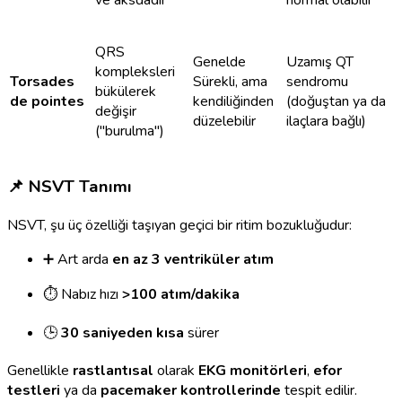
ve aksdadır
normal olabilir
QRS
Genelde
Uzamış QT
kompleksleri
Torsades
Sürekli, ama
sendromu
bükülerek
de pointes
kendiliğinden
(doğuştan ya da
değişir
düzelebilir
ilaçlara bağlı)
("burulma")
📌 NSVT Tanımı
NSVT, şu üç özelliği taşıyan geçici bir ritim bozukluğudur:
➕ Art arda
en az 3 ventriküler atım
⏱️ Nabız hızı
>100 atım/dakika
🕒
30 saniyeden kısa
sürer
Genellikle
rastlantısal
olarak
EKG monitörleri
,
efor
testleri
ya da
pacemaker kontrollerinde
tespit edilir.