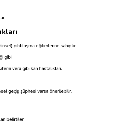
ar.
kları
nsel) pıhtılaşma eğilimlerine sahiptir:
i gibi.
temi vera gibi kan hastalıkları.
el geçiş şüphesi varsa önerilebilir.
an belirtiler: