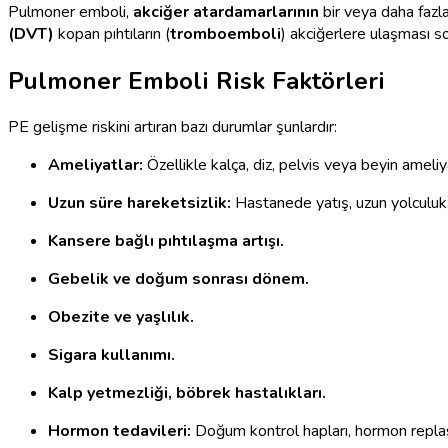
Pulmoner emboli,
akciğer atardamarlarının
bir veya daha fazl
(DVT)
kopan pıhtıların (
tromboemboli
) akciğerlere ulaşması s
Pulmoner Emboli Risk Faktörleri
PE gelişme riskini artıran bazı durumlar şunlardır:
Ameliyatlar:
Özellikle kalça, diz, pelvis veya beyin ameliya
Uzun süre hareketsizlik:
Hastanede yatış, uzun yolculuk,
Kansere bağlı pıhtılaşma artışı.
Gebelik ve doğum sonrası dönem.
Obezite ve yaşlılık.
Sigara kullanımı.
Kalp yetmezliği, böbrek hastalıkları.
Hormon tedavileri:
Doğum kontrol hapları, hormon replas