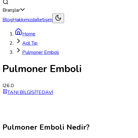
Branşlar
Blog
Hakkımızda
İletişim
Home
Acil Tıp
Pulmoner Emboli
Pulmoner Emboli
I26.0
TANI BİLGİSİ
TEDAVİ
Pulmoner Emboli Nedir?