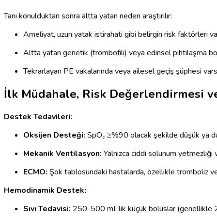
Tanı konulduktan sonra altta yatan neden araştırılır:
Ameliyat, uzun yatak istirahati gibi belirgin risk faktörleri va
Altta yatan genetik (trombofili) veya edinsel pıhtılaşma boz
Tekrarlayan PE vakalarında veya ailesel geçiş şüphesi varsa
İlk Müdahale, Risk Değerlendirmesi v
Destek Tedavileri:
Oksijen Desteği:
SpO₂ ≥%90 olacak şekilde düşük ya da 
Mekanik Ventilasyon:
Yalnızca ciddi solunum yetmezliği v
ECMO:
Şok tablosundaki hastalarda, özellikle tromboliz v
Hemodinamik Destek:
Sıvı Tedavisi:
250-500 mL’lik küçük boluslar (genellikle 2-3