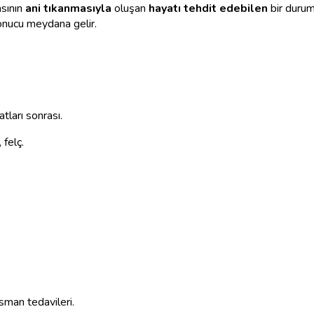
asının
ani tıkanmasıyla
oluşan
hayatı tehdit edebilen
bir durum
onucu meydana gelir.
tları sonrası.
 felç.
man tedavileri.