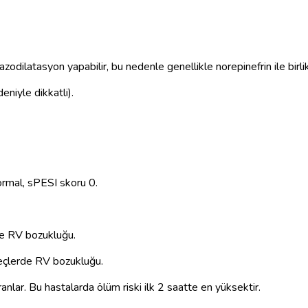
azodilatasyon yapabilir, bu nedenle genellikle norepinefrin ile birlikt
eniyle dikkatli).
rmal, sPESI skoru 0.
de RV bozukluğu.
çlerde RV bozukluğu.
anlar. Bu hastalarda ölüm riski ilk 2 saatte en yüksektir.