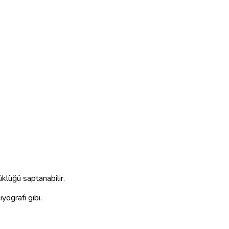
üklüğü saptanabilir.
yografi gibi.