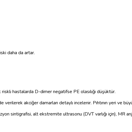
iski daha da artar.
 riskli hastalarda D-dimer negatifse PE olasılığı düşüktür.
verilerek akciğer damarları detaylı incelenir. Pıhtının yeri ve büy
on sintigrafisi, alt ekstremite ultrasonu (DVT varlığı için), MR anji